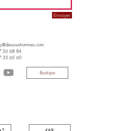
Envoyer
ay@dessoushommes.com
77 26 68 84
47 35 65 60
Boutique
n ?
CGV