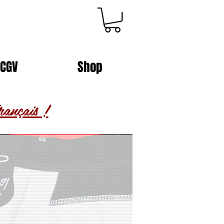
CGV
Shop
ançais !