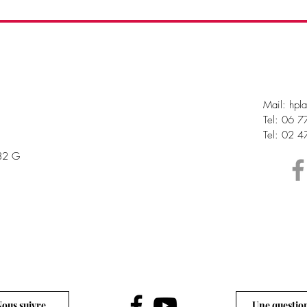
Mail:
hpl
Tel: 06 
Tel: 02 
182 G
ous suivre
Une questio