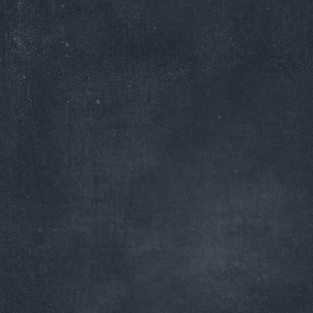
M
L
XL
XXL