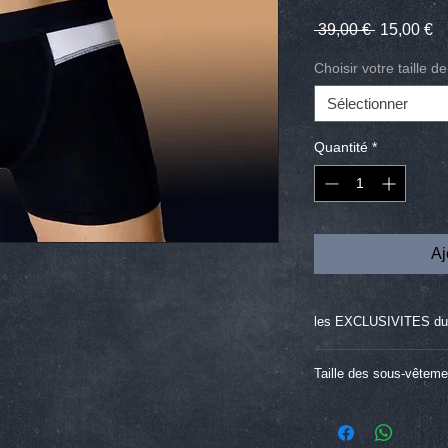
Prix
Pr
 39,00 € 
15,00 €
original
pr
Choisir votre taille
Sélectionner
Quantité
*
Aj
les EXCLUSIVITES d
L'ouverture HPLAY (b
Taille des sous-vête
effet calandre) et la
pratique)
38
40