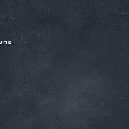
XS
S
 MIEUX !