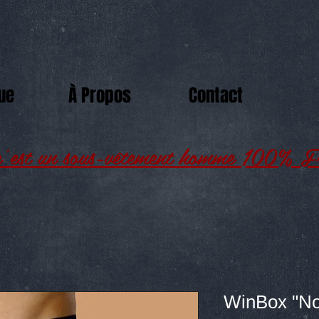
ue
À Propos
Contact
’est un sous-vêtement homme 100% Fr
WinBox "Noi