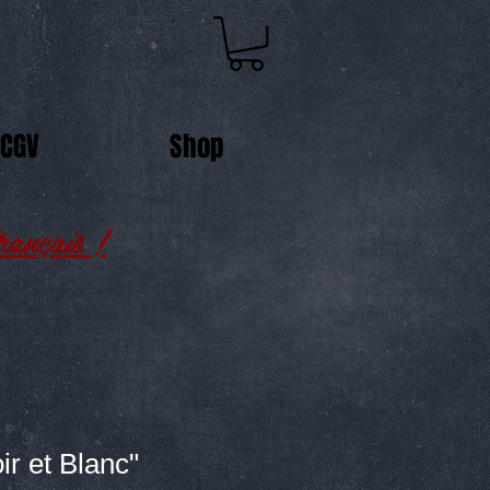
CGV
Shop
ançais !
r et Blanc"